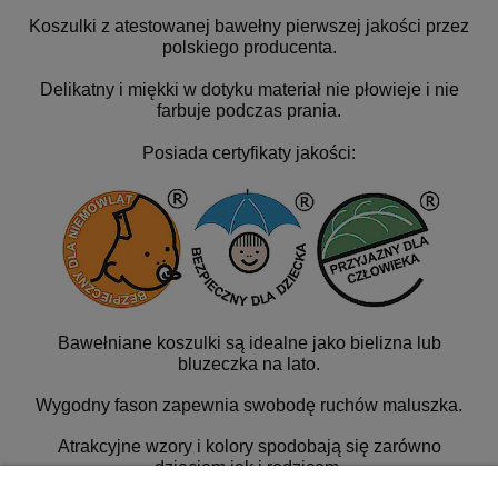
Koszulki z atestowanej bawełny pierwszej jakości przez
polskiego producenta.
Delikatny i miękki w dotyku materiał nie płowieje i nie
farbuje podczas prania.
Posiada certyfikaty jakości:
Bawełniane koszulki są idealne jako bielizna lub
bluzeczka na lato.
Wygodny fason zapewnia swobodę ruchów maluszka.
Atrakcyjne wzory i kolory spodobają się zarówno
dzieciom jak i rodzicom.