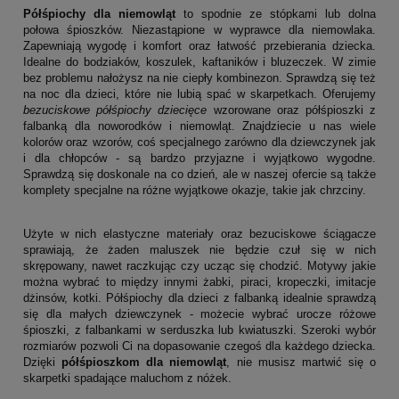
Półśpiochy dla niemowląt
to spodnie ze stópkami lub dolna
połowa śpioszków. Niezastąpione w wyprawce dla niemowlaka.
Zapewniają wygodę i komfort oraz łatwość przebierania dziecka.
Idealne do bodziaków, koszulek, kaftaników i bluzeczek. W zimie
bez problemu nałożysz na nie ciepły kombinezon. Sprawdzą się też
na noc dla dzieci, które nie lubią spać w skarpetkach. Oferujemy
bezuciskowe półśpiochy dziecięce
wzorowane oraz półśpioszki z
falbanką dla noworodków i niemowląt. Znajdziecie u nas wiele
kolorów oraz wzorów, coś specjalnego zarówno dla dziewczynek jak
i dla chłopców - są bardzo przyjazne i wyjątkowo wygodne.
Sprawdzą się doskonale na co dzień, ale w naszej ofercie są także
komplety specjalne na różne wyjątkowe okazje, takie jak chrzciny.
Użyte w nich elastyczne materiały oraz bezuciskowe ściągacze
sprawiają, że żaden maluszek nie będzie czuł się w nich
skrępowany, nawet raczkując czy ucząc się chodzić. Motywy jakie
można wybrać to między innymi żabki, piraci, kropeczki, imitacje
dżinsów, kotki. Półśpiochy dla dzieci z falbanką idealnie sprawdzą
się dla małych dziewczynek - możecie wybrać urocze różowe
śpioszki, z falbankami w serduszka lub kwiatuszki. Szeroki wybór
rozmiarów pozwoli Ci na dopasowanie czegoś dla każdego dziecka.
Dzięki
półśpioszkom dla niemowląt
, nie musisz martwić się o
skarpetki spadające maluchom z nóżek.