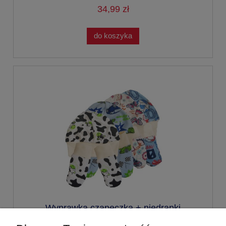
34,99 zł
do koszyka
Wyprawka czapeczka + niedrapki