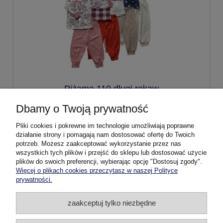
Piżama 110 długi rękaw
Dbamy o Twoją prywatność
49,99 zł
Pliki cookies i pokrewne im technologie umożliwiają poprawne
działanie strony i pomagają nam dostosować ofertę do Twoich
potrzeb. Możesz zaakceptować wykorzystanie przez nas
do koszyka
wszystkich tych plików i przejść do sklepu lub dostosować użycie
plików do swoich preferencji, wybierając opcję "Dostosuj zgody".
Więcej o plikach cookies przeczytasz w naszej Polityce
prywatności.
Pomoc
zaakceptuj tylko niezbędne
Dostawa i płatność