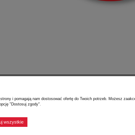
płatność
Moje konto
ie strony i pomagają nam dostosować ofertę do Twoich potrzeb. Możesz zaakc
ka!
Panel Klienta
opcję "Dostosuj zgody".
cji i dostawy
Ustawienia konta
Przechowalnia
j wszystkie
aktury
owej Dostawy