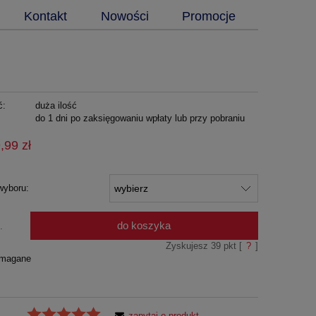
Kontakt
Nowości
Promocje
ć:
duża ilość
do 1 dni po zaksięgowaniu wpłaty lub przy pobraniu
,99 zł
wyboru:
do koszyka
.
Zyskujesz
39
pkt [
?
]
ymagane
zapytaj o produkt