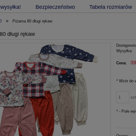
 wysyłka!
Bezpieczeństwo
Tabela rozmiarów
»
0
Piżama 80 długi rękaw
80 długi rękaw
Dostępnoś
Wysyłka:
39
Cena
:
*
Wzór do 
szt
*
- Pole w
Ocena: