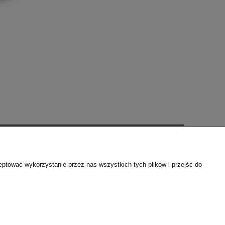
O firmie
eptować wykorzystanie przez nas wszystkich tych plików i przejść do
Kontakt
Kontakt
Blog
O nas
Linki