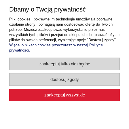
do koszyka
Dbamy o Twoją prywatność
Pliki cookies i pokrewne im technologie umożliwiają poprawne
działanie strony i pomagają nam dostosować ofertę do Twoich
potrzeb. Możesz zaakceptować wykorzystanie przez nas
wszystkich tych plików i przejść do sklepu lub dostosować użycie
Skarpetki bawełniane 50-56-62
plików do swoich preferencji, wybierając opcję "Dostosuj zgody".
Więcej o plikach cookies przeczytasz w naszej Polityce
prywatności.
Dostępność:
duża ilość
Wysyłka:
do 1 dni po zaksięgowaniu
wpłaty lub przy pobraniu
zaakceptuj tylko niezbędne
5,50 zł
dostosuj zgody
do koszyka
zaakceptuj wszystkie
Skarpetki bawełniane 62-68-74
Dostępność:
średnia ilość
Wysyłka:
do 1 dni po zaksięgowaniu