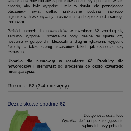
Ubranka dla noworodków zaprojektowane zostały specjalnie w taki
sposób, aby były wygodne i miłe w dotyku dla poznającego
otaczający świat ciałka, praktyczne podczas zabiegów
higienicznych wykonywanych przez mamę i bezpieczne dla samego
maluszka.
Pośród ubranek dla noworodków w rozmiarze 62 znajdują się
zarówno wygodne i przewiewne body idealne do spania czy
noszenia w gorące dni, bluzeczki z długimi rękawami, wygodne
śpiochy, a także szereg akcesoriów, takich jak czapeczki czy
rękawiczki.
Ubranka dla niemowląt w rozmiarze 62. Produkty dla
noworodków i niemowląt od urodzenia do około czwartego
miesiąca życia.
Rozmiar 62 (2-4 miesięcy)
Bezuciskowe spodnie 62
Dostępność:
duża ilość
Wysyłka:
do 1 dni po zaksięgowaniu
wpłaty lub przy pobraniu