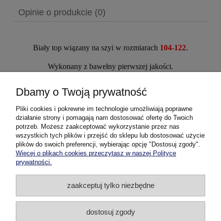
Opinie o produkcie (0)
Biały top wiązany na szyi w rozmiarach
104-122
.
Wykonany z bawełny pierwszej jakości.
Z przodu koronkowe zdobienia, z tyłu gumka ułatwiająca
Dbamy o Twoją prywatność
dopasowanie się do sylwetki.
Pliki cookies i pokrewne im technologie umożliwiają poprawne
Cudowny fason z odkrytymi plecami spodoba się każdej
działanie strony i pomagają nam dostosować ofertę do Twoich
dziewczynce.
potrzeb. Możesz zaakceptować wykorzystanie przez nas
wszystkich tych plików i przejść do sklepu lub dostosować użycie
B
luzeczka na lato dla małych dam
.
plików do swoich preferencji, wybierając opcję "Dostosuj zgody".
Więcej o plikach cookies przeczytasz w naszej Polityce
prywatności.
Pomoc
zaakceptuj tylko niezbędne
Dostawa i płatność
dostosuj zgody